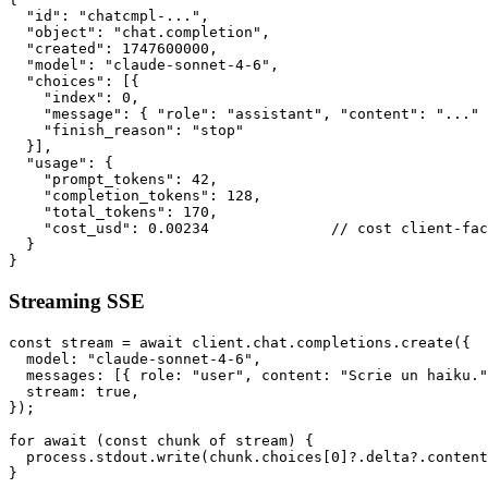
  "id": "chatcmpl-...",

  "object": "chat.completion",

  "created": 1747600000,

  "model": "claude-sonnet-4-6",

  "choices": [{

    "index": 0,

    "message": { "role": "assistant", "content": "..." 
    "finish_reason": "stop"

  }],

  "usage": {

    "prompt_tokens": 42,

    "completion_tokens": 128,

    "total_tokens": 170,

    "cost_usd": 0.00234              // cost client-fac
  }

}
Streaming SSE
const stream = await client.chat.completions.create({

  model: "claude-sonnet-4-6",

  messages: [{ role: "user", content: "Scrie un haiku."
  stream: true,

});

for await (const chunk of stream) {

  process.stdout.write(chunk.choices[0]?.delta?.content
}