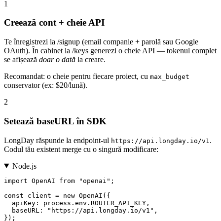
1
Creează cont + cheie API
Te înregistrezi la
/signup
(email companie + parolă sau Google
OAuth). În cabinet la
/keys
generezi o cheie API — tokenul complet
se afișează
doar o dată
la creare.
Recomandat: o cheie pentru fiecare proiect, cu
max_budget
conservator (ex: $20/lună).
2
Setează baseURL în SDK
LongDay răspunde la endpoint-ul
.
https://api.longday.io/v1
Codul tău existent merge cu o singură modificare:
Node.js
import OpenAI from "openai";

const client = new OpenAI({

  apiKey: process.env.ROUTER_API_KEY,

  baseURL: "https://api.longday.io/v1",

});