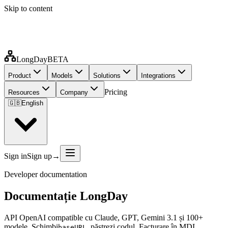
Skip to content
LongDay
BETA
Product
Models
Solutions
Integrations
Pricing
Resources
Company
🇬🇧
English
Sign in
Sign up
→
Developer documentation
Documentație
LongDay
API OpenAI compatible cu Claude, GPT, Gemini 3.1 și 100+
modele. Schimbi
, păstrezi codul. Facturare în MDL,
baseURL