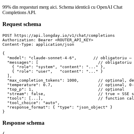
99% din requesturi merg aici. Schema identică cu OpenAI Chat
Completions API.
Request schema
POST https://api.longday.io/v1/chat/completions

Authorization: Bearer <ROUTER_API_KEY>

Content-Type: application/json

{

  "model": "claude-sonnet-4-6",       // obligatoriu — 
  "messages": [                         // obligatoriu

    { "role": "system", "content": "..." },

    { "role": "user",   "content": "..." }

  ],

  "max_completion_tokens": 1000,        // opțional, de
  "temperature": 0.7,                   // opțional, 0-
  "top_p": 1,                           // opțional

  "stream": false,                      // true = SSE s
  "tools": [...],                       // function cal
  "tool_choice": "auto",

  "response_format": { "type": "json_object" }

}
Response schema
{
