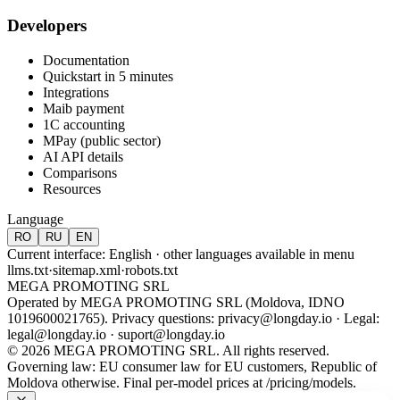
Developers
Documentation
Quickstart in 5 minutes
Integrations
Maib payment
1C accounting
MPay (public sector)
AI API details
Comparisons
Resources
Language
RO
RU
EN
Current interface: English · other languages available in menu
llms.txt
·
sitemap.xml
·
robots.txt
MEGA PROMOTING SRL
Operated by MEGA PROMOTING SRL (Moldova, IDNO
1019600021765). Privacy questions: privacy@longday.io · Legal:
legal@longday.io
·
suport@longday.io
©
2026
MEGA PROMOTING SRL.
All rights reserved
.
Governing law: EU consumer law for EU customers, Republic of
Moldova otherwise.
Final per-model prices at
/pricing/models
.