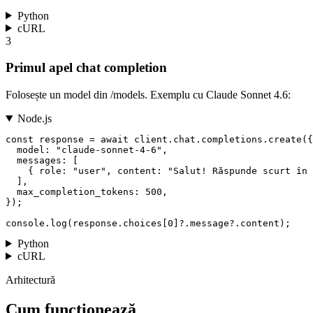
Python
cURL
3
Primul apel chat completion
Folosește un model din
/models
. Exemplu cu Claude Sonnet 4.6:
Node.js
const response = await client.chat.completions.create({

  model: "claude-sonnet-4-6",

  messages: [

    { role: "user", content: "Salut! Răspunde scurt în 
  ],

  max_completion_tokens: 500,

});

console.log(response.choices[0]?.message?.content);
Python
cURL
Arhitectură
Cum funcționează