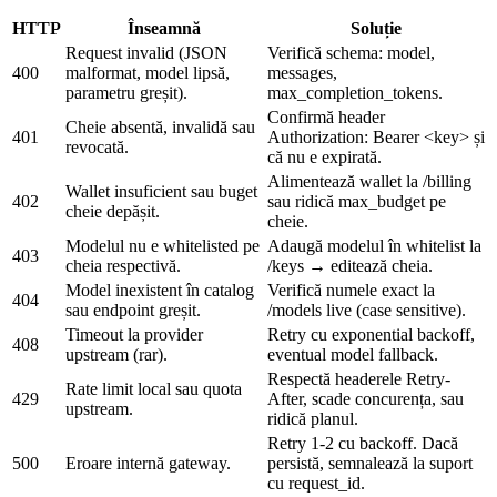
HTTP
Înseamnă
Soluție
Request invalid (JSON
Verifică schema: model,
400
malformat, model lipsă,
messages,
parametru greșit).
max_completion_tokens.
Confirmă header
Cheie absentă, invalidă sau
401
Authorization: Bearer <key> și
revocată.
că nu e expirată.
Alimentează wallet la /billing
Wallet insuficient sau buget
402
sau ridică max_budget pe
cheie depășit.
cheie.
Modelul nu e whitelisted pe
Adaugă modelul în whitelist la
403
cheia respectivă.
/keys → editează cheia.
Model inexistent în catalog
Verifică numele exact la
404
sau endpoint greșit.
/models live (case sensitive).
Timeout la provider
Retry cu exponential backoff,
408
upstream (rar).
eventual model fallback.
Respectă headerele Retry-
Rate limit local sau quota
429
After, scade concurența, sau
upstream.
ridică planul.
Retry 1-2 cu backoff. Dacă
500
Eroare internă gateway.
persistă, semnalează la suport
cu request_id.