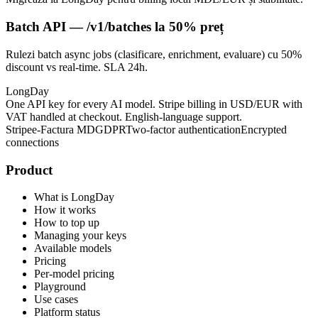
Batch API — /v1/batches la 50% preț
Rulezi batch async jobs (clasificare, enrichment, evaluare) cu 50%
discount vs real-time. SLA 24h.
LongDay
One API key for every AI model. Stripe billing in USD/EUR with
VAT handled at checkout. English-language support.
Stripe
e-Factura MD
GDPR
Two-factor authentication
Encrypted
connections
Product
What is LongDay
How it works
How to top up
Managing your keys
Available models
Pricing
Per-model pricing
Playground
Use cases
Platform status