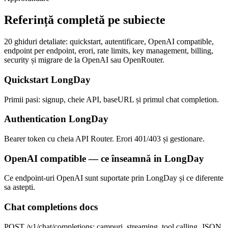
Referință completă pe subiecte
20
ghiduri detaliate: quickstart, autentificare, OpenAI compatible,
endpoint per endpoint, erori, rate limits, key management, billing,
security și migrare de la OpenAI sau OpenRouter.
Quickstart LongDay
Primii pasi: signup, cheie API, baseURL și primul chat completion.
Authentication LongDay
Bearer token cu cheia API Router. Erori 401/403 și gestionare.
OpenAI compatible — ce înseamnă in LongDay
Ce endpoint-uri OpenAI sunt suportate prin LongDay și ce diferente
sa astepti.
Chat completions docs
POST /v1/chat/completions: campuri, streaming, tool calling, JSON