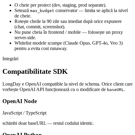
O cheie per proiect (dev, staging, prod separate).
Setează
conservator — limita se aplică la nivel
max_budget
de cheie.
Rotește cheile la 90 zile sau imediat după orice expunere
(chat, commit, screenshot).
Nu pune cheia în frontend / mobile — folosește un proxy
server-side.
Whitelist modele scumpe (Claude Opus, GPT-4o, Veo 3)
pentru a evita cost runaway.
Integrări
Compatibilitate SDK
LongDay e OpenAI compatible la nivel de schema. Orice client care
vorbește OpenAI API funcționează cu o modificare de
.
baseURL
OpenAI Node
JavaScript / TypeScript
schimbi doar baseURL — restul codului identic.
OpenAI Python