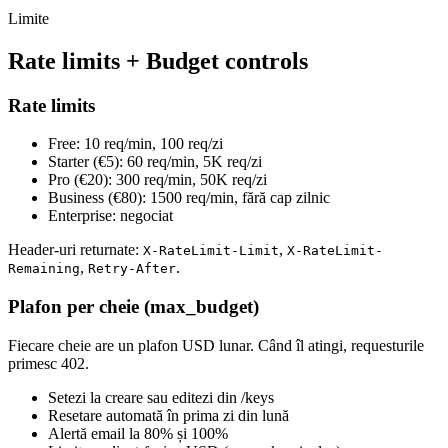
Limite
Rate limits + Budget controls
Rate limits
Free: 10 req/min, 100 req/zi
Starter (€5): 60 req/min, 5K req/zi
Pro (€20): 300 req/min, 50K req/zi
Business (€80): 1500 req/min, fără cap zilnic
Enterprise: negociat
Header-uri returnate:
,
X-RateLimit-Limit
X-RateLimit-
,
.
Remaining
Retry-After
Plafon per cheie (max_budget)
Fiecare cheie are un plafon USD lunar. Când îl atingi, requesturile
primesc 402.
Setezi la creare sau editezi din /keys
Resetare automată în prima zi din lună
Alertă email la 80% și 100%