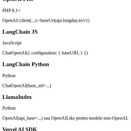
PHP 8.1+
OpenAI::client(...)->baseUri(api.longday.io/v1)
LangChain JS
JavaScript
ChatOpenAI({ configuration: { baseURL } })
LangChain Python
Python
ChatOpenAI(base_url=...)
LlamaIndex
Python
OpenAI(api_base=...) sau OpenAILike pentru modele non-OpenAI.
Vercel AI SDK