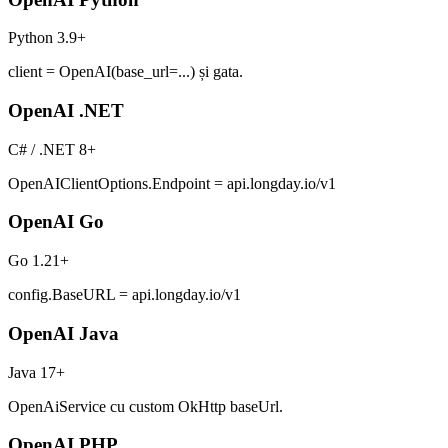
Python 3.9+
client = OpenAI(base_url=...) și gata.
OpenAI .NET
C# / .NET 8+
OpenAIClientOptions.Endpoint = api.longday.io/v1
OpenAI Go
Go 1.21+
config.BaseURL = api.longday.io/v1
OpenAI Java
Java 17+
OpenAiService cu custom OkHttp baseUrl.
OpenAI PHP