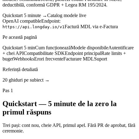
deductibilă, conformă GDPR + Legea RM 195/2024.
Quickstart 5 minute →
Catalog modele live
OpenAI compatible
Endpoint:
Factură MDL via e-Factura
https://api.longday.io/v1
Pe această pagină
Quickstart 5 min
Cum funcționează
Modele disponibile
Autentificare
+ chei API
Compatibilitate SDK
Endpoint principal
Rate limits +
buget
Webhooks
Erori frecvente
Facturare MDL
Suport
Referință detaliată
20
ghiduri pe subiect →
Pas 1
Quickstart — 5 minute de la zero la
primul răspuns
Trei pași: cont nou, cheie API, primul apel. Fără PR de aprobat, fără
ceremonie.