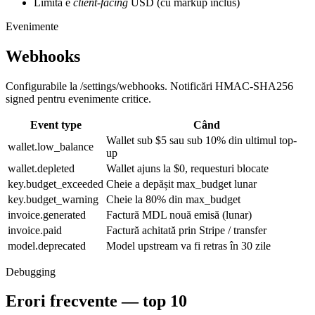
Limita e
client-facing
USD (cu markup inclus)
Evenimente
Webhooks
Configurabile la
/settings/webhooks
. Notificări HMAC-SHA256
signed pentru evenimente critice.
Event type
Când
Wallet sub $5 sau sub 10% din ultimul top-
wallet.low_balance
up
wallet.depleted
Wallet ajuns la $0, requesturi blocate
key.budget_exceeded
Cheie a depășit max_budget lunar
key.budget_warning
Cheie la 80% din max_budget
invoice.generated
Factură MDL nouă emisă (lunar)
invoice.paid
Factură achitată prin Stripe / transfer
model.deprecated
Model upstream va fi retras în 30 zile
Debugging
Erori frecvente — top 10