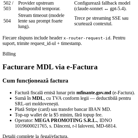
502 /
Provider upstream
Configurează fallback model
503
indisponibil temporar.
(claude-sonnet ↔ gpt-5.4).
Stream timeout (modele
Trece pe streaming SSE sau
504
lente sau prompt foarte
scurtează contextul.
lung).
Fiecare răspuns include header
. Pentru
x-router-request-id
suport, trimite request_id-ul + timestamp.
Billing
Facturare MDL via e-Factura
Cum funcționează factura
Factură fiscală emisă lunar prin
mfinante.gov.md
(e-Factura).
Sumă în
MDL
, cu TVA conform legii — deductibilă pentru
SRL-uri moldovenești.
Plată Stripe (card) sau transfer bancar IBAN MD.
Top-up wallet de la $5 minim, fără topup fee.
Operator:
MEGA PROMOTING S.R.L.
, IDNO
1019600021765, s. Dănceni, r-l Ialoveni, MD-6814.
Detalii complete la
/legal/efactura
.