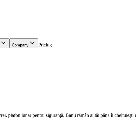
Pricing
Company
, plafon lunar pentru siguranță. Banii rămân ai tăi până îi cheltuiești e