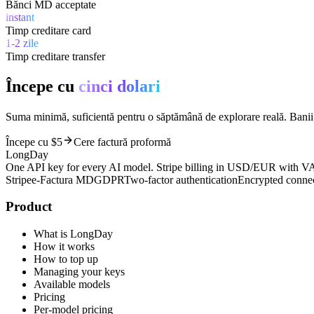
Bănci MD acceptate
instant
Timp creditare card
1-2 zile
Timp creditare transfer
Începe cu
cinci dolari
Suma minimă, suficientă pentru o săptămână de explorare reală. Banii 
Începe cu $5
Cere factură proformă
LongDay
One API key for every AI model. Stripe billing in USD/EUR with VA
Stripe
e-Factura MD
GDPR
Two-factor authentication
Encrypted conne
Product
What is LongDay
How it works
How to top up
Managing your keys
Available models
Pricing
Per-model pricing