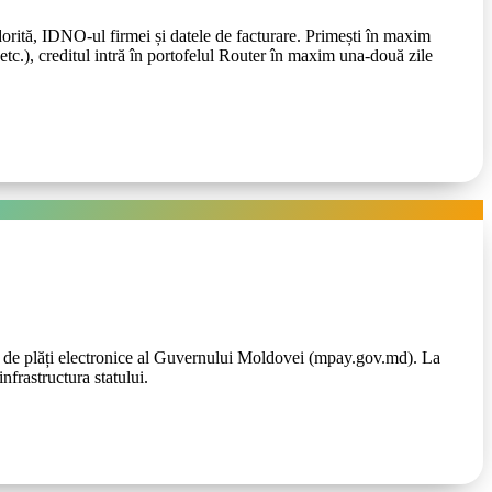
orită, IDNO-ul firmei și datele de facturare. Primești în maxim
c.), creditul intră în portofelul Router în maxim una-două zile
cial de plăți electronice al Guvernului Moldovei (mpay.gov.md). La
nfrastructura statului.