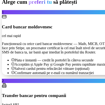
Alege cum
preferi tu
să plătești
1
Card bancar moldovenesc
cel mai rapid
Funcționează cu orice card bancar moldovenesc — Maib, MICB, OTP, 
face prin Stripe, un procesator certificat la cel mai înalt nivel de sec
SMS de banca ta, iar banii apar imediat în portofelul tău Router.
Plata e instantă — credit în portofel în câteva secunde
Acceptăm și Apple Pay și Google Pay pentru rapiditate max
Salvezi cardul pentru reîncărcări viitoare (opțional)
Confirmare automată pe e-mail cu numărul tranzacției
2
Transfer bancar pentru companii
factură SRL