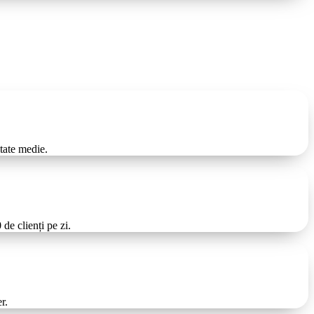
tate medie.
de clienți pe zi.
r.