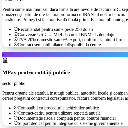
Pentru sume mai mari sau dacă firma ta are nevoie de factură SRL sepa
douăzeci și patru de ore factură proformă cu IBAN-ul nostru bancar. Du
lucrătoare. Primești și factura fiscală finală prin e-Factura mfinante.g
Recomandat pentru sume peste 250 dolari
Conversie USD → MDL la cursul BNM al zilei plății
TVA 20% domestic sau 0% export, conform statutului firmei
Contract semnabil bilateral disponibil la cerere
3
MPay pentru entități publice
sector public
Pentru organe ale statului, instituții publice, autorități locale și com
cerere pregătim contractul corespunzător, factura conform legislației a
Compatibil cu procedurile achizițiilor publice
Contract-cadru pentru utilizare repetată anuală
Documentație fiscală completă pentru control financiar
Suport dedicat pentru integrare cu sisteme guvernamentale