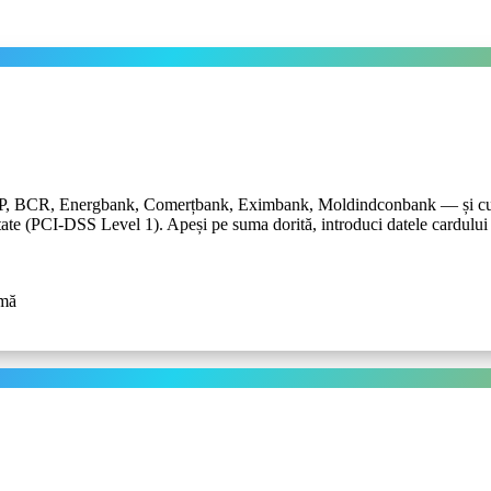
BCR, Energbank, Comerțbank, Eximbank, Moldindconbank — și cu orice
uritate (PCI-DSS Level 1). Apeși pe suma dorită, introduci datele cardulu
imă