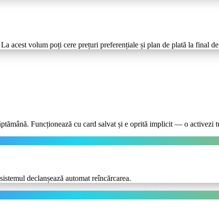
La acest volum poți cere prețuri preferențiale și plan de plată la final d
ăptămână. Funcționează cu card salvat și e oprită implicit — o activezi t
 sistemul declanșează automat reîncărcarea.