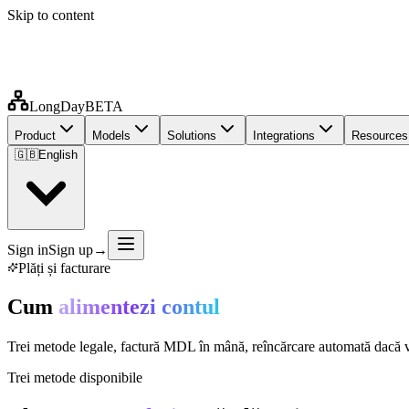
Skip to content
LongDay
BETA
Product
Models
Solutions
Integrations
Resources
🇬🇧
English
Sign in
Sign up
→
Plăți și facturare
Cum
alimentezi contul
Trei metode legale, factură MDL în mână, reîncărcare automată dacă vrei
Trei metode disponibile