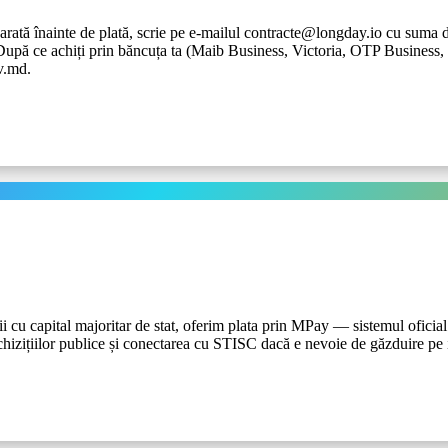
rată înainte de plată, scrie pe e-mailul contracte@longday.io cu suma d
pă ce achiți prin băncuța ta (Maib Business, Victoria, OTP Business, et
ov.md.
panii cu capital majoritar de stat, oferim plata prin MPay — sistemul ofi
chizițiilor publice și conectarea cu STISC dacă e nevoie de găzduire pe i